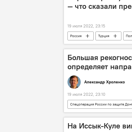
— что сказали пр
19 июля 2022, 23:15
Россия
Турция
Пол
Большая рекогно
определяет напра
Александр Хроленко
19 июля 2022, 23:10
Спецоперация России по защите Дон
Россия
спецоперация
На Иссык-Куле ви