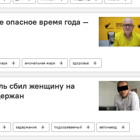
е опасное время года —
жара
аномальная жара
здоровье
еанимация
врач
советы
ль сбил женщину на
держан
задержание
подозреваемый
автонаезд