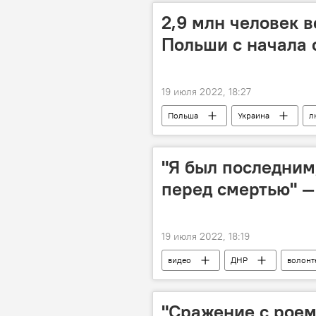
2,9 млн человек 
Польши с начала
19 июля 2022, 18:27
Польша
Украина
л
Спецоперация России по защите Дон
"Я был последним
перед смертью" —
19 июля 2022, 18:19
видео
ДНР
волонт
Спецоперация России по защите Дон
"Сражение с роем