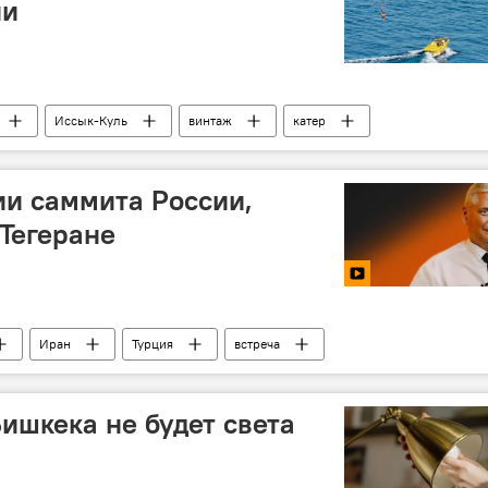
ии
Иссык-Куль
винтаж
катер
ии саммита России,
 Тегеране
Иран
Турция
встреча
Бишкека не будет света