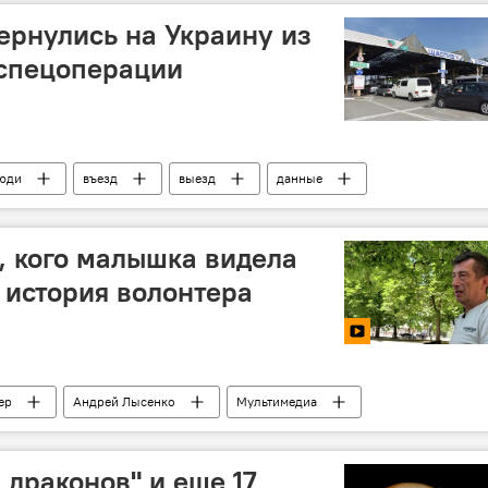
вернулись на Украину из
 спецоперации
юди
въезд
выезд
данные
басса
, кого малышка видела
 история волонтера
ер
Андрей Лысенко
Мультимедиа
басса
 драконов" и еще 17