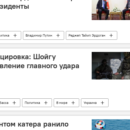
езиденты
итика
Владимир Путин
Реджеп Тайип Эрдоган
сцировка: Шойгу
вление главного удара
басса
Политика
В мире
Украина
Сергей Шойгу
нтом катера ранило