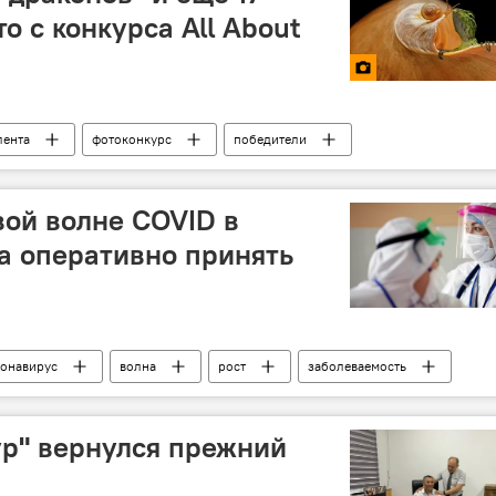
о с конкурса All About
лента
фотоконкурс
победители
вой волне COVID в
а оперативно принять
онавирус
волна
рост
заболеваемость
р" вернулся прежний