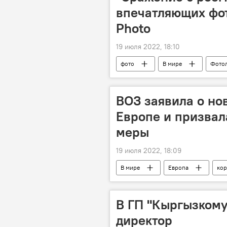
впечатляющих фот
Photo
19 июля 2022, 18:10
фото
В мире
Фото
ВОЗ заявила о но
Европе и призвал
меры
19 июля 2022, 18:09
В мире
Европа
кор
В ГП "Кыргызкому
директор