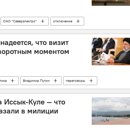
ОАО "Северэлектро"
отключение
надеется, что визит
оворотным моментом
тика
Владимир Путин
переговоры
а Иссык-Куле — что
азали в милиции