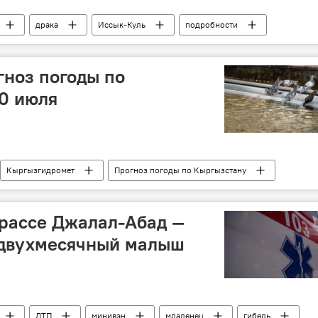
драка
Иссык-Куль
подробности
гноз погоды по
0 июля
Кыргызгидромет
Прогноз погоды по Кыргызстану
и Киргизии
рассе Джалал-Абад —
 двухмесячный малыш
ДТП
минивэн
младенец
гибель