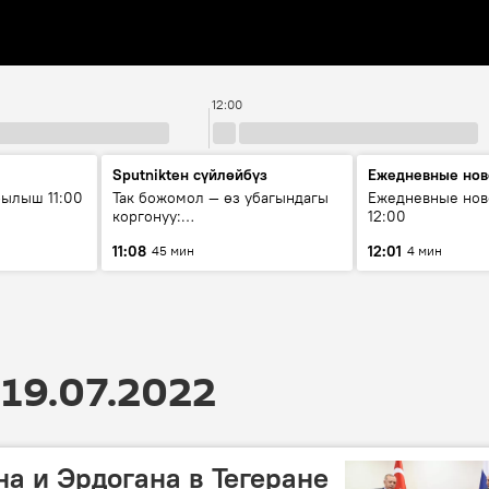
12:00
Sputnikteн сүйлөйбүз
Ежедневные нов
ылыш 11:00
Так божомол — өз убагындагы
Ежедневные нов
коргонуу:
12:00
гидрометеорологиялык кызмат
11:08
12:01
45 мин
4 мин
кантип өркүндөтүлүүдө
19.07.2022
а и Эрдогана в Тегеране