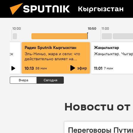
Кыргызстан
10:00
10:50
11:00
Радио Sputnik Кыргызстан
Жаңылыктар
Выпуск
Эль-Ниньо, жара и сели: что
Жаңылыктар. Чыгар
действительно влияет на
погоду в Кыргызстане
эфир
10:13
11:01
38 мин
7 мин
Вчера
Сегодня
Новости от 
Переговоры Путин