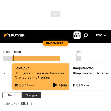
РУС
Кыргызстан
10:00
10:08
11:00
Тема дня
Жаңылыктар
уск
Что двигало героями Великой
Жаңылыктар. Чыгарылы
Отечественной войны:
вспоминая Чолпонбая
эфир
10:08
11:01
39 мин
3 мин
Тулебердиева
Вчера
Сегодня
г. Бишкек
89.3