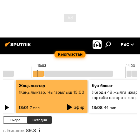
РУС
Кыргызстан
13:03
14:00
Жаңылыктар
Күн башат
Жаңылыктар. Чыгарылыш 13:00
Жерди 49 жылга ижара
тартиби өзгөрөт: жаңы 
эмнени көздөйт?
эфир
13:01
13:08
7 мин
44 мин
Вчера
Сегодня
г. Бишкек
89.3