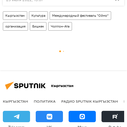
Кыргызстан
Культура
Международный фестиваль "Оймо"
организация
Бишкек
Чолпон-Ата
Кыргызстан
КЫРГЫЗСТАН
ПОЛИТИКА
РАДИО SPUTNIK КЫРГЫЗСТАН
Р