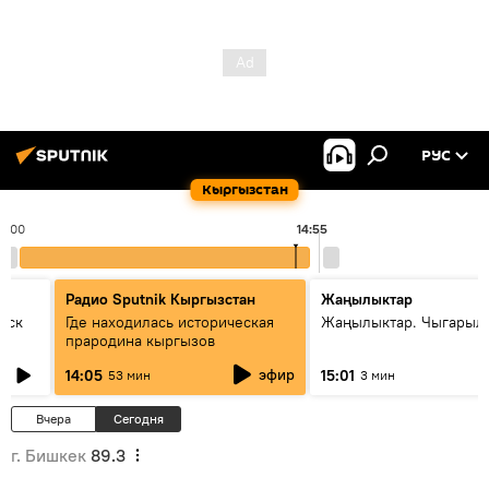
РУС
Кыргызстан
14:00
14:55
Радио Sputnik Кыргызстан
Жаңылыктар
уск
Где находилась историческая
Жаңылыктар. Чыгарыл
прародина кыргызов
эфир
14:05
15:01
53 мин
3 мин
Вчера
Сегодня
г. Бишкек
89.3