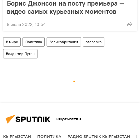
Борис Джонсон на посту премьера —
видео самых курьезных моментов
8 июля 2022, 10:54
В мире
Политика
Великобритания
оговорка
Владимир Путин
Кыргызстан
КЫРГЫЗСТАН
ПОЛИТИКА
РАДИО SPUTNIK КЫРГЫЗСТАН
Р