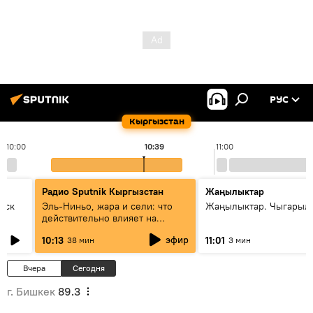
РУС
Кыргызстан
10:00
10:39
11:00
Радио Sputnik Кыргызстан
Жаңылыктар
уск
Эль-Ниньо, жара и сели: что
Жаңылыктар. Чыгарылы
действительно влияет на
погоду в Кыргызстане
эфир
10:13
11:01
38 мин
3 мин
Вчера
Сегодня
г. Бишкек
89.3