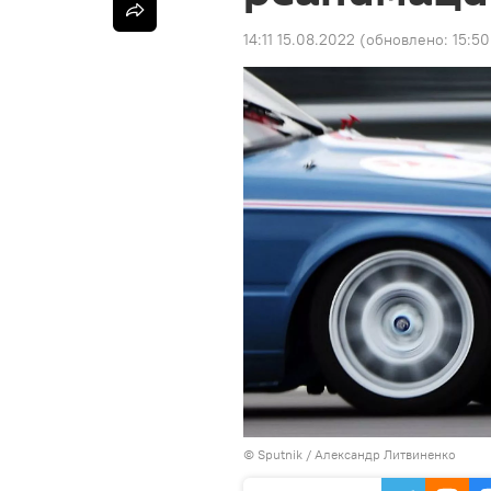
14:11 15.08.2022
(обновлено:
15:50
©
Sputnik
/ Александр Литвиненко