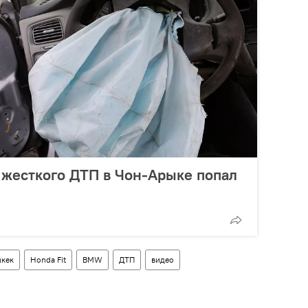
 жесткого ДТП в Чон-Арыке попал
кек
Honda Fit
BMW
ДТП
видео