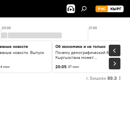
РУС
КЫРГ
20:00
21:00
евные новости
Об экономике и не только
евные новости. Выпуск
Почему демографический бум
Кыргызстана может
превратиться в проблему и как
20:05
4 мин
37 мин
этого избежать
г. Бишкек
89.3