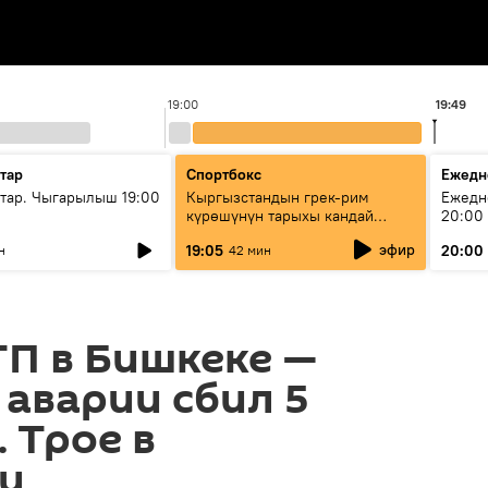
19:00
19:49
тар
Спортбокс
Ежедн
ар. Чыгарылыш 19:00
Кыргызстандын грек-рим
Ежедн
күрөшүнүн тарыхы кандай
20:00
башталган?
эфир
19:05
20:00
н
42 мин
П в Бишкеке —
аварии сбил 5
 Трое в
и