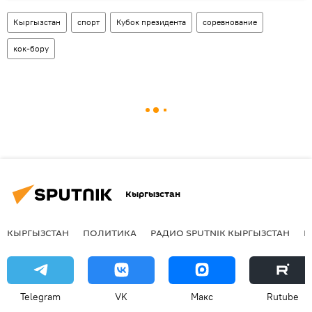
Кыргызстан
спорт
Кубок президента
соревнование
кок-бору
Кыргызстан
КЫРГЫЗСТАН
ПОЛИТИКА
РАДИО SPUTNIK КЫРГЫЗСТАН
Р
Telegram
VK
Макс
Rutube