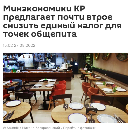
Минэкономики КР
предлагает почти втрое
снизить единый налог для
точек общепита
15:02 27.08.2022
©
Sputnik
/ Михаил Воскресенский
/
Перейти в фотобанк