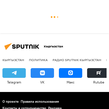
Кыргызстан
КЫРГЫЗСТАН
ПОЛИТИКА
РАДИО SPUTNIK КЫРГЫЗСТАН
Р
Telegram
VK
Макс
Rutube
О проекте
Правила использования
Контакты и сотрудничество
Реклама