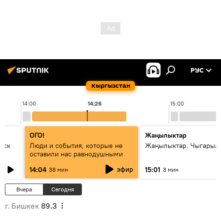
РУС
Кыргызстан
14:00
14:26
15:00
ОГО!
Жаңылыктар
уск
Люди и события, которые не
Жаңылыктар. Чыгарыл
оставили нас равнодушными
эфир
14:04
15:01
38 мин
3 мин
Вчера
Сегодня
г. Бишкек
89.3