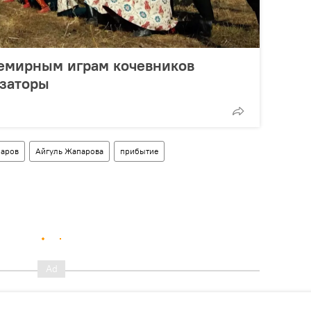
семирным играм кочевников
изаторы
аров
Айгуль Жапарова
прибытие