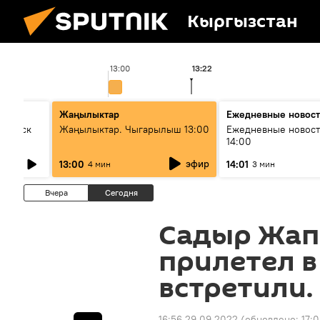
Кыргызстан
13:00
13:22
Жаңылыктар
Ежедневные новос
Выпуск
Жаңылыктар. Чыгарылыш 13:00
Ежедневные новост
14:00
эфир
13:00
14:01
4 мин
3 мин
Вчера
Сегодня
Садыр Жап
прилетел в
встретили.
16:56 29.09.2022
(обновлено:
17: