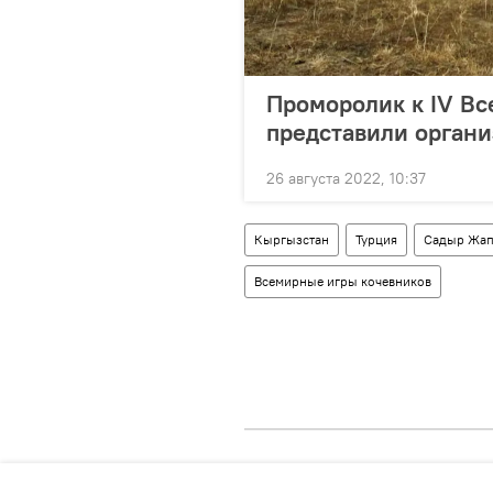
Проморолик к IV В
представили орган
26 августа 2022, 10:37
Кыргызстан
Турция
Садыр Жап
Всемирные игры кочевников