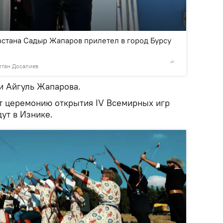
2
/3
стана Садыр Жапаров прилетел в город Бурсу
лтан Досалиев
©
Пресс-
и Айгуль Жапарова.
т церемонию открытия IV Всемирных игр
ут в Изнике.