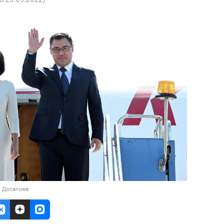
н Досалиев