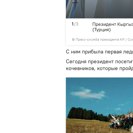
1
/3
ю открытия IV Всемирных
Президент Кыргыз
нике
(Турция)
©
Пресс-служба президента КР / Су
С ним прибыла первая лед
Сегодня президент посети
кочевников, которые пройд