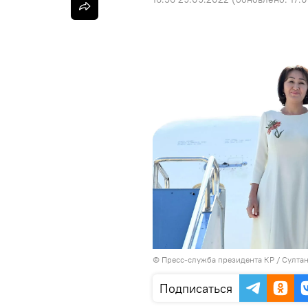
©
Пресс-служба президента КР / Султа
Подписаться