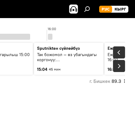
РУС
КЫРГ
16:00
Sputnikteн сүйлөйбүз
Ежедневные 
гарылыш 15:00
Так божомол — өз убагындагы
Ежедневные н
коргонуу:
16:00
гидрометеорологиялык кызмат
15:04
16:01
45 мин
3 мин
кантип өркүндөтүлүүдө
г. Бишкек
89.3