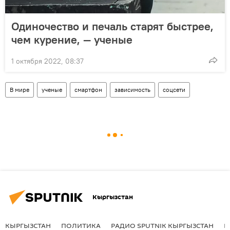
Одиночество и печаль старят быстрее,
чем курение, — ученые
1 октября 2022, 08:37
В мире
ученые
смартфон
зависимость
соцсети
Кыргызстан
КЫРГЫЗСТАН
ПОЛИТИКА
РАДИО SPUTNIK КЫРГЫЗСТАН
Р