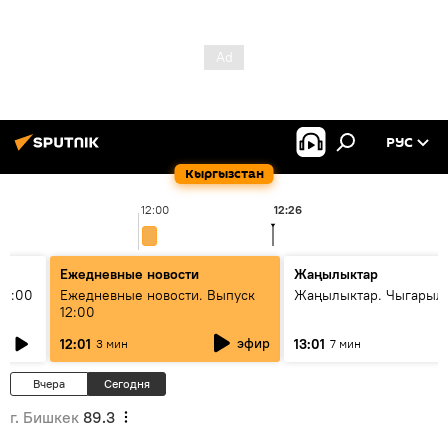
РУС
Кыргызстан
12:00
12:26
1
Ежедневные новости
Жаңылыктар
11:00
Ежедневные новости. Выпуск
Жаңылыктар. Чыгарыл
12:00
эфир
12:01
13:01
3 мин
7 мин
Вчера
Сегодня
г. Бишкек
89.3