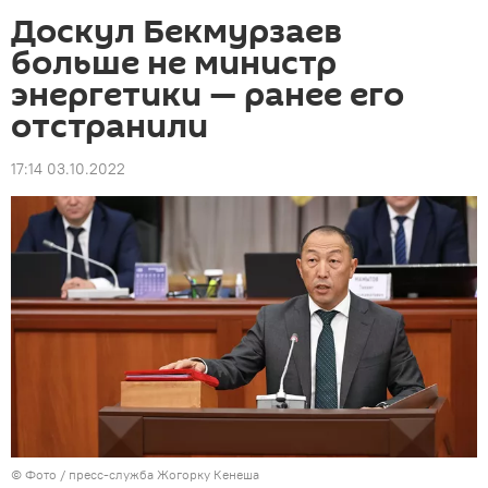
Доскул Бекмурзаев
больше не министр
энергетики — ранее его
отстранили
17:14 03.10.2022
© Фото / пресс-служба Жогорку Кенеша