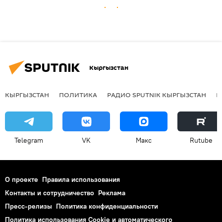
Кыргызстан
КЫРГЫЗСТАН
ПОЛИТИКА
РАДИО SPUTNIK КЫРГЫЗСТАН
Р
Telegram
VK
Макс
Rutube
О проекте
Правила использования
Контакты и сотрудничество
Реклама
Пресс-релизы
Политика конфиденциальности
Политика использования Cookie и автоматического