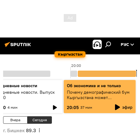
РУС
Кыргызстан
20:00
2
едневные новости
Об экономике и не только
едневные новости. Выпуск
Почему демографический бум
:00
Кыргызстана может
превратиться в проблему и как
эфир
:00
20:05
4 мин
37 мин
этого избежать
Вчера
Сегодня
г. Бишкек
89.3