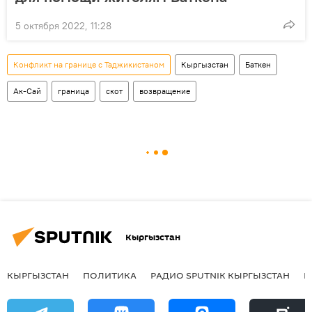
5 октября 2022, 11:28
Конфликт на границе с Таджикистаном
Кыргызстан
Баткен
Ак-Сай
граница
скот
возвращение
Кыргызстан
КЫРГЫЗСТАН
ПОЛИТИКА
РАДИО SPUTNIK КЫРГЫЗСТАН
Р