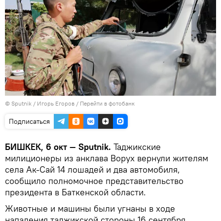
©
Sputnik
/ Игорь Егоров
/
Перейти в фотобанк
Подписаться
БИШКЕК, 6 окт — Sputnik.
Таджикские
милиционеры из анклава Ворух вернули жителям
села Ак-Сай 14 лошадей и два автомобиля,
сообщило полномочное представительство
президента в Баткенской области.
Животные и машины были угнаны в ходе
нападения таджикской стороны 16 сентября.