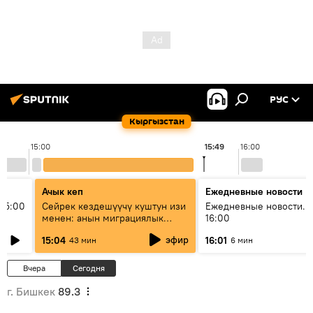
РУС
Кыргызстан
15:00
15:49
16:00
Ачык кеп
Ежедневные новости
15:00
Сейрек кездешүүчү куштун изи
Ежедневные новости. 
менен: анын миграциялык
16:00
жолу эмнеден кабар берет?
эфир
15:04
16:01
43 мин
6 мин
Вчера
Сегодня
г. Бишкек
89.3