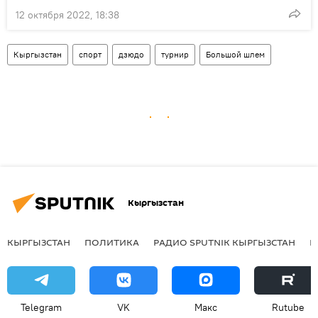
12 октября 2022, 18:38
Кыргызстан
спорт
дзюдо
турнир
Большой шлем
Кыргызстан
КЫРГЫЗСТАН
ПОЛИТИКА
РАДИО SPUTNIK КЫРГЫЗСТАН
Р
Telegram
VK
Макс
Rutube