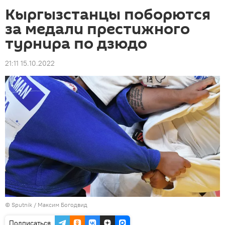
Кыргызстанцы поборются
за медали престижного
турнира по дзюдо
21:11 15.10.2022
©
Sputnik
/ Максим Богодвид
Подписаться