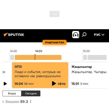
РУС
Кыргызстан
14:00
14:20
15:00
ОГО!
Жаңылыктар
уск
Люди и события, которые не
Жаңылыктар. Чыгарыл
оставили нас равнодушными
эфир
14:04
15:01
38 мин
3 мин
Вчера
Сегодня
г. Бишкек
89.3