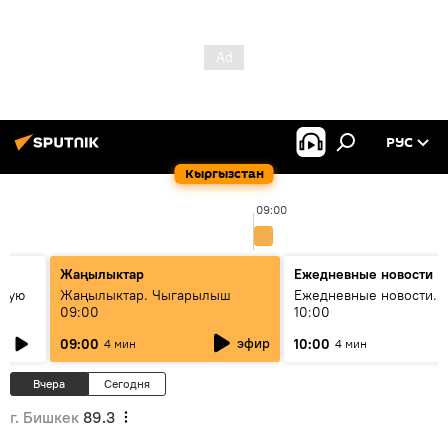
РУС
Кыргызстан
09:00
Жаңылыктар
Ежедневные новости
овую
Жаңылыктар. Чыгарылыш
Ежедневные новости. 
09:00
10:00
эфир
09:00
10:00
4 мин
4 мин
Вчера
Сегодня
г. Бишкек
89.3