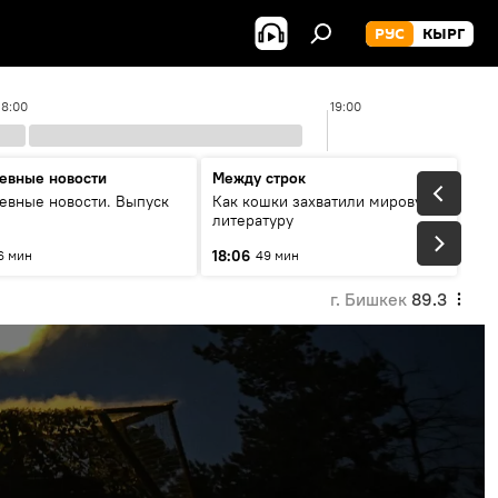
РУС
КЫРГ
18:00
19:00
евные новости
Между строк
евные новости. Выпуск
Как кошки захватили мировую
литературу
18:06
6 мин
49 мин
г. Бишкек
89.3