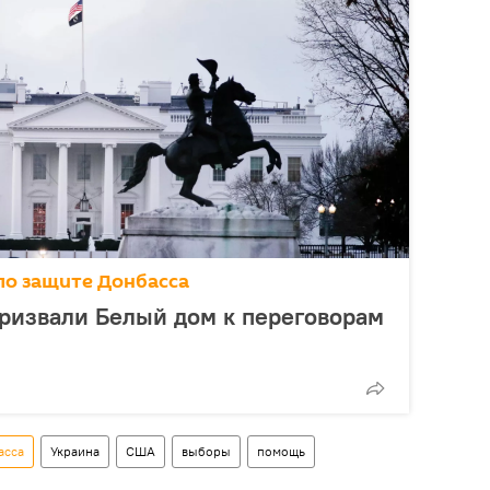
по защите Донбасса
ризвали Белый дом к переговорам
асса
Украина
США
выборы
помощь