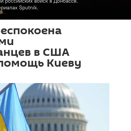
и российских войск в Донбассе.
риалах Sputnik.
беспокоена
ми
анцев в США
 помощь Киеву