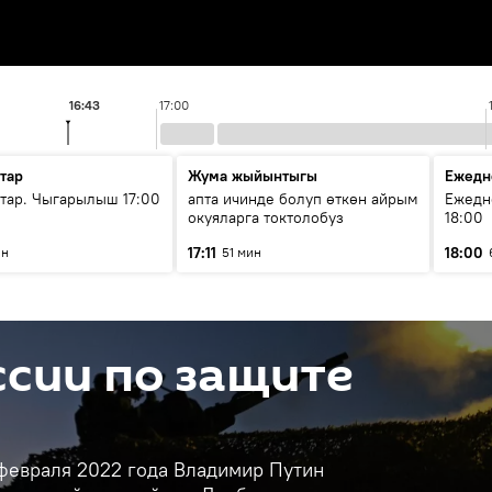
16:43
17:00
тар
Жума жыйынтыгы
Ежедн
ар. Чыгарылыш 17:00
апта ичинде болуп өткөн айрым
Ежедн
окуяларга токтолобуз
18:00
17:11
18:00
ин
51 мин
сии по защите
 февраля 2022 года Владимир Путин