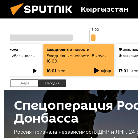
Кыргызстан
5:00
16:00
сүйлөйбүз
Ежедневные новости
Жаңылык
 — өз убагындагы
Ежедневные новости. Выпуск
Жаңылыкт
16:00
рологиялык кызмат
эфир
16:01
17:01
3 мин
10 м
ндөтүлүүдө
Вчера
Сегодня
Спецоперация Рос
Донбасса
Россия признала независимость ДНР и ЛНР. 24