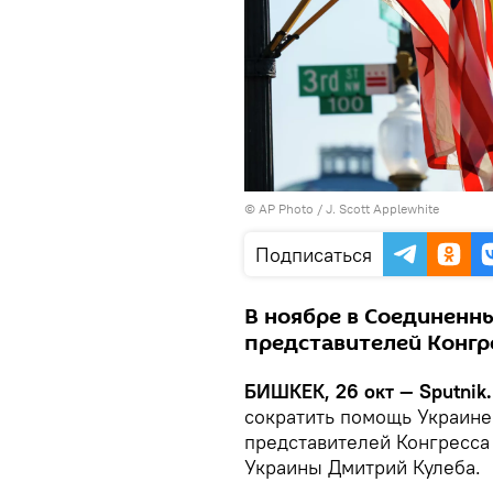
©
AP Photo
/ J. Scott Applewhite
Подписаться
В ноябре в Соединенн
представителей Конгр
БИШКЕК, 26 окт — Sputnik
сократить помощь Украине
представителей Конгресса
Украины Дмитрий Кулеба.