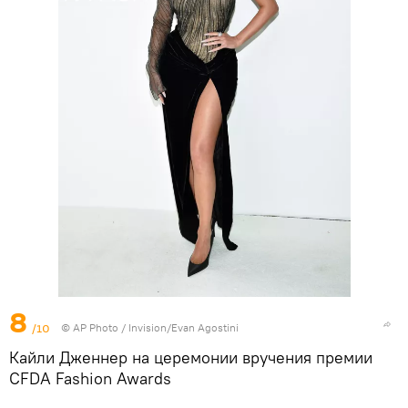
8
/10
©
AP Photo
/ Invision/Evan Agostini
Кайли Дженнер на церемонии вручения премии
CFDA Fashion Awards