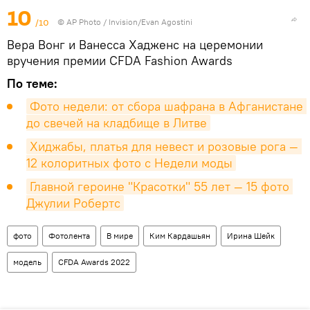
10
/10
©
AP Photo
/ Invision/Evan Agostini
Вера Вонг и Ванесса Хадженс на церемонии
вручения премии CFDA Fashion Awards
По теме:
Фото недели: от сбора шафрана в Афганистане 
до свечей на кладбище в Литве
Хиджабы, платья для невест и розовые рога — 
12 колоритных фото с Недели моды
Главной героине "Красотки" 55 лет — 15 фото 
Джулии Робертс
фото
Фотолента
В мире
Ким Кардашьян
Ирина Шейк
модель
CFDA Awards 2022