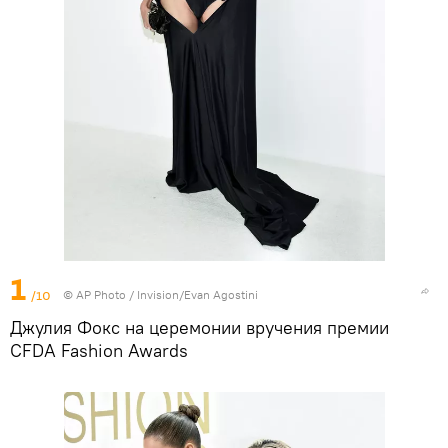
1
/10
©
AP Photo
/ Invision/Evan Agostini
Джулия Фокс на церемонии вручения премии
CFDA Fashion Awards