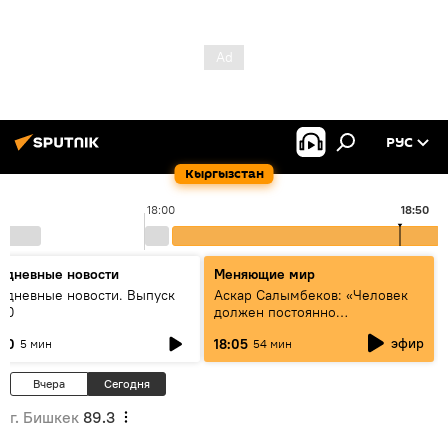
РУС
Кыргызстан
18:00
18:50
едневные новости
Меняющие мир
едневные новости. Выпуск
Аскар Салымбеков: «Человек
:00
должен постоянно
совершенствоваться»
эфир
:00
18:05
5 мин
54 мин
Вчера
Сегодня
г. Бишкек
89.3