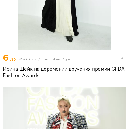
6
/10
©
AP Photo
/ Invision/Evan Agostini
Ирина Шейк на церемонии вручения премии CFDA
Fashion Awards