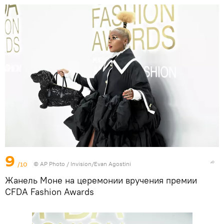
9
/10
©
AP Photo
/ Invision/Evan Agostini
Жанель Моне на церемонии вручения премии
CFDA Fashion Awards