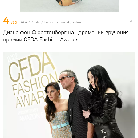
4
/10
©
AP Photo
/ Invision/Evan Agostini
Диана фон Фюрстенберг на церемонии вручения
премии CFDA Fashion Awards