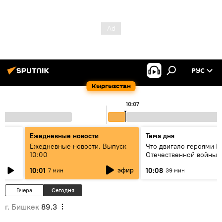
РУС
Кыргызстан
10:07
Ежедневные новости
Тема дня
Ежедневные новости. Выпуск
Что двигало героями В
10:00
Отечественной войны:
вспоминая Чолпонбая
эфир
10:01
10:08
7 мин
39 мин
алат?
Тулебердиева
Вчера
Сегодня
г. Бишкек
89.3