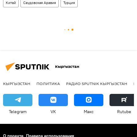
Китай
Саудовская Аравия
Турция
Кыргызстан
КЫРГЫЗСТАН
ПОЛИТИКА
РАДИО SPUTNIK КЫРГЫЗСТАН
Р
Telegram
VK
Макс
Rutube
О проекте
Правила использования