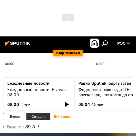
РУС
Кыргызстан
00:00
01:00
Ежедневные новости
Радио Sputnik Кыргызстан
Ежедневные новости. Выпуск
Федерация тхэквондо ITF
08:00
рассказала, как команда ста
жертвой мошенников
08:00
08:04
4 мин
40 мин
Вчера
Сегодня
К эфиру
г. Бишкек
89.3