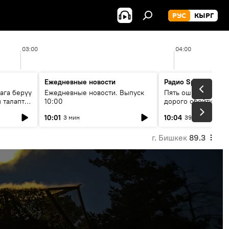
РУС
КЫРГ
03:00
04:00
Ежедневные новости
Радио Sputnik Кыр
ага берүү
Ежедневные новости. Выпуск
Пять ошибок котор
 талаптар
10:00
дорого обойтись п
жилья
10:01
10:04
3 мин
39 мин
г. Бишкек
89.3