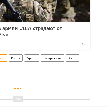
в армии США страдают от
Five
асса
Россия
Украина
электричество
В мире