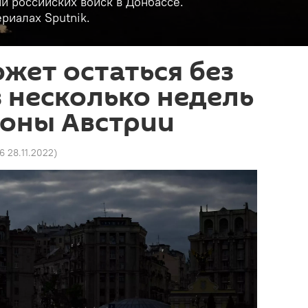
и российских войск в Донбассе.
риалах Sputnik.
жет остаться без
з несколько недель
оны Австрии
6 28.11.2022
)