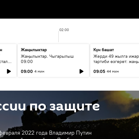
02:00
н
Жаңылыктар
Күн башат
F
Жаңылыктар. Чыгарылыш
Жерди 49 жылга ижар
стала
09:00
тартиби өзгөрөт: жаңы
эмнени көздөйт?
09:00
09:05
4 мин
44 мин
сии по защите
 февраля 2022 года Владимир Путин