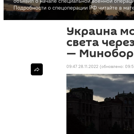
объявил о начале специальной военной операци
Подробности о спецоперации РФ читайте в мате
Украина мо
света чере
— Минобор
09:47 28.11.2022
(обновлено:
09:5