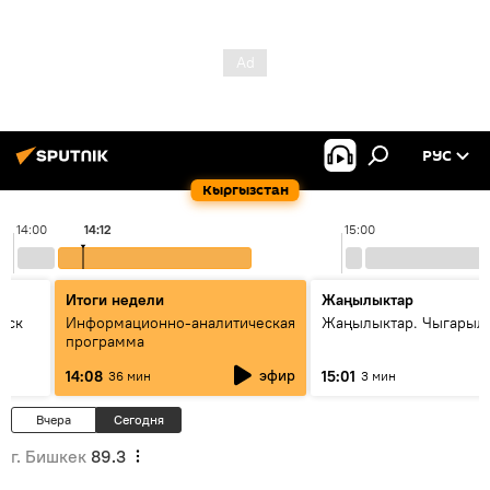
РУС
Кыргызстан
14:00
14:12
15:00
Итоги недели
Жаңылыктар
уск
Информационно-аналитическая
Жаңылыктар. Чыгарыл
программа
эфир
14:08
15:01
36 мин
3 мин
Вчера
Сегодня
г. Бишкек
89.3