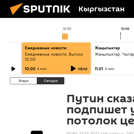
Кыргызстан
10:00
10:38
Ежедневные новости
Жаңылыктар
лыш
Ежедневные новости. Выпуск
Жаңылыктар. Чыгар
10:00
эфир
10:00
11:01
4 мин
3 мин
Вчера
Сегодня
Путин сказ
подпишет у
потолок це
22:50 22.12.2022
(обновлено:
23: