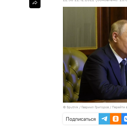
©
Sputnik
/ Гавриил Григоров
/
Перейти 
Подписаться