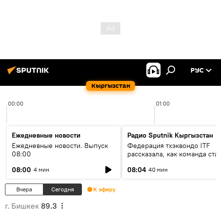
РУС
Кыргызстан
00:00
01:00
Ежедневные новости
Радио Sputnik Кыргызстан
Ежедневные новости. Выпуск
Федерация тхэквондо ITF
08:00
рассказала, как команда ста
жертвой мошенников
08:00
08:04
4 мин
40 мин
Вчера
Сегодня
К эфиру
г. Бишкек
89.3