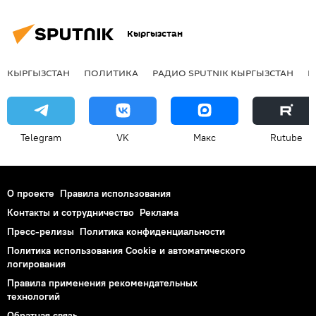
Кыргызстан
КЫРГЫЗСТАН
ПОЛИТИКА
РАДИО SPUTNIK КЫРГЫЗСТАН
Р
Telegram
VK
Макс
Rutube
О проекте
Правила использования
Контакты и сотрудничество
Реклама
Пресс-релизы
Политика конфиденциальности
Политика использования Cookie и автоматического
логирования
Правила применения рекомендательных
технологий
Обратная связь