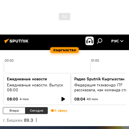
РУС
Кыргызстан
00:00
01:00
Ежедневные новости
Радио Sputnik Кыргызстан
Ежедневные новости. Выпуск
Федерация тхэквондо ITF
08:00
рассказала, как команда ста
жертвой мошенников
08:00
08:04
4 мин
40 мин
Вчера
Сегодня
К эфиру
г. Бишкек
89.3