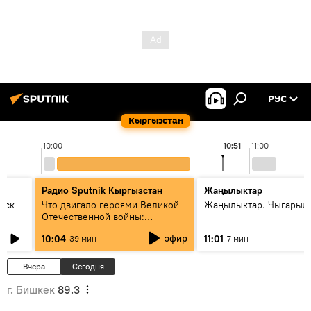
РУС
Кыргызстан
10:00
10:51
11:00
Радио Sputnik Кыргызстан
Жаңылыктар
уск
Что двигало героями Великой
Жаңылыктар. Чыгарылы
Отечественной войны:
вспоминая Чолпонбая
эфир
10:04
11:01
39 мин
7 мин
Тулебердиева
Вчера
Сегодня
г. Бишкек
89.3