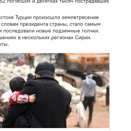
2 погибших и десятках тысяч пострадавших
остоке Турции произошло землетрясение
о словам президента страны, стало самым
ем последовали новые подземные толчки.
шениях в нескольких регионах Сирии.
оты.