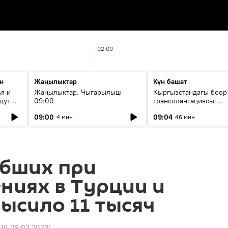
02:00
н
Жаңылыктар
Күн башат
я и
Жаңылыктар. Чыгарылыш
Кыргызстандагы боор
дут
09:00
трансплантациясы:
жетишкендиктер жана
09:00
09:04
4 мин
46 мин
келечеги
ибших при
ниях в Турции и
ысило 11 тысяч
:10 08.02.2023
)