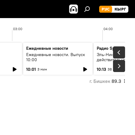
РУС
КЫРГ
03:00
04:00
Ежедневные новости
Радио Sputnik Кыр
Ежедневные новости. Выпуск
Эль-Ниньо, жара и 
10:00
действительно вли
 өнүгүү
погоду в Кыргызст
10:01
10:13
3 мин
38 мин
г. Бишкек
89.3