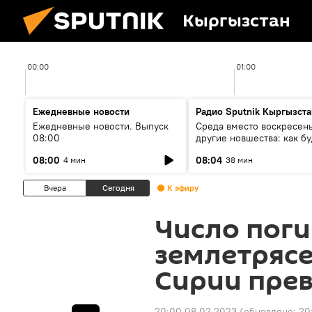
Кыргызстан
00:00
01:00
Ежедневные новости
Радио Sputnik Кыргызста
Ежедневные новости. Выпуск
Среда вместо воскресень
08:00
другие новшества: как бу
проходить выборы в КР?
08:00
08:04
4 мин
38 мин
Вчера
Сегодня
К эфиру
Число пог
землетрясе
Сирии прев
20:00 08.02.2023
(обновлено:
20