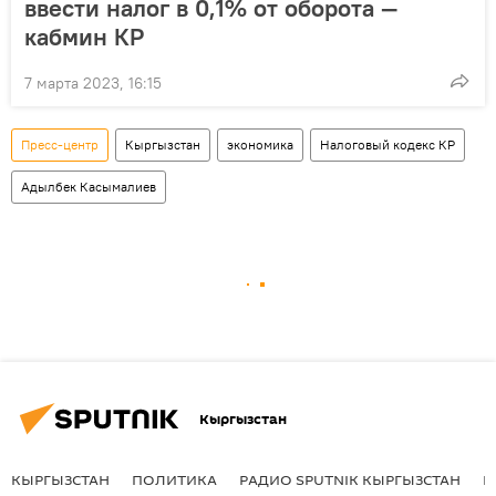
ввести налог в 0,1% от оборота —
кабмин КР
7 марта 2023, 16:15
Пресс-центр
Кыргызстан
экономика
Налоговый кодекс КР
Адылбек Касымалиев
Кыргызстан
КЫРГЫЗСТАН
ПОЛИТИКА
РАДИО SPUTNIK КЫРГЫЗСТАН
Р