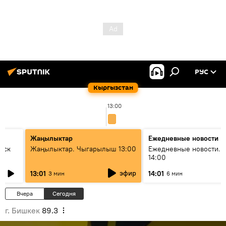
РУС
Кыргызстан
13:00
Жаңылыктар
Ежедневные новости
уск
Жаңылыктар. Чыгарылыш 13:00
Ежедневные новости. 
14:00
эфир
13:01
14:01
3 мин
6 мин
Вчера
Сегодня
г. Бишкек
89.3