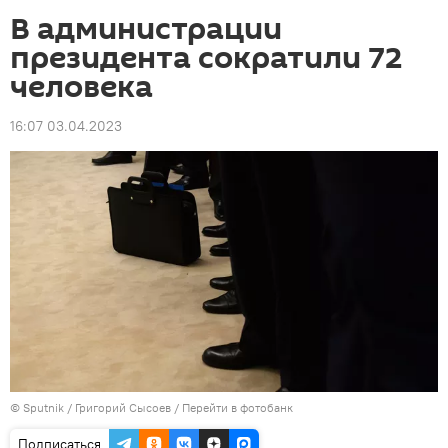
В администрации
президента сократили 72
человека
16:07 03.04.2023
©
Sputnik
/ Григорий Сысоев
/
Перейти в фотобанк
Подписаться