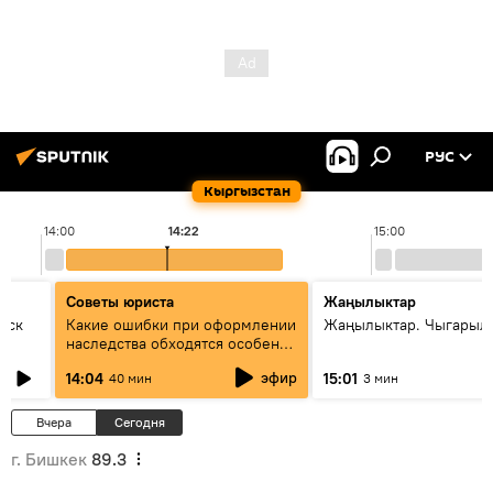
РУС
Кыргызстан
14:00
14:22
15:00
Советы юриста
Жаңылыктар
уск
Какие ошибки при оформлении
Жаңылыктар. Чыгарыл
наследства обходятся особенно
дорого - советы юриста
эфир
14:04
15:01
40 мин
3 мин
Вчера
Сегодня
г. Бишкек
89.3