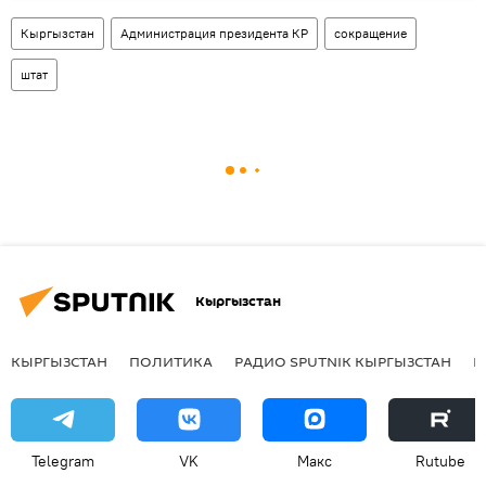
Кыргызстан
Администрация президента КР
сокращение
штат
Кыргызстан
КЫРГЫЗСТАН
ПОЛИТИКА
РАДИО SPUTNIK КЫРГЫЗСТАН
Р
Telegram
VK
Макс
Rutube