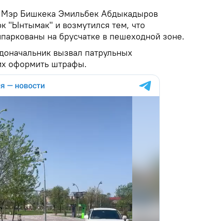
.
Мэр Бишкека Эмильбек Абдыкадыров
рк "Ынтымак" и возмутился тем, что
паркованы на брусчатке в пешеходной зоне.
адоначальник вызвал патрульных
их оформить штрафы.