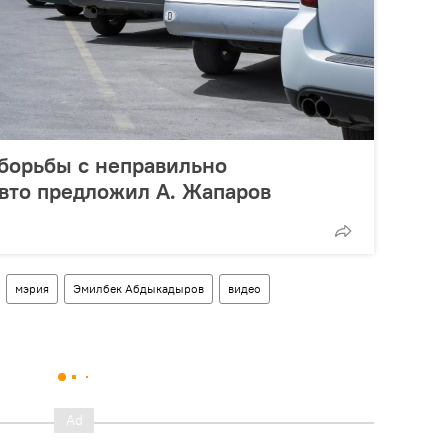
борьбы с неправильно
вто предложил А. Жапаров
мэрия
Эмилбек Абдыкадыров
видео