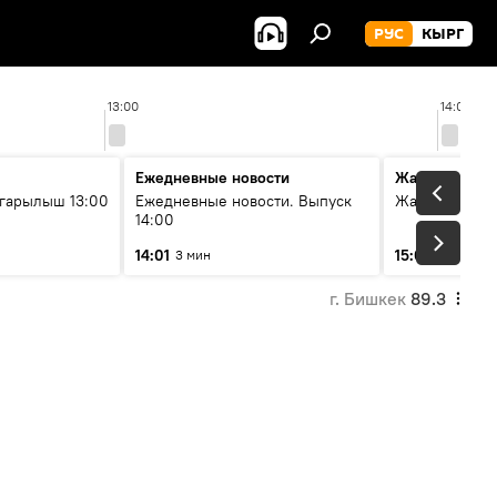
РУС
КЫРГ
13:00
14:00
Ежедневные новости
Жаңылыктар
гарылыш 13:00
Ежедневные новости. Выпуск
Жаңылыктар.
14:00
14:01
15:01
3 мин
3 мин
г. Бишкек
89.3