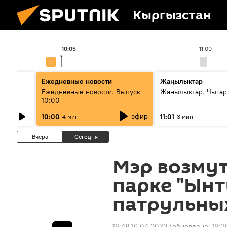
Кыргызстан
10:05
11:00
Ежедневные новости
Жаңылыктар
лыш
Ежедневные новости. Выпуск
Жаңылыктар. Чыгар
10:00
эфир
10:00
11:01
4 мин
3 мин
Вчера
Сегодня
Мэр возмут
парке "Ынт
патрульны
16:48 16.04.2023
(обновлено:
18:3