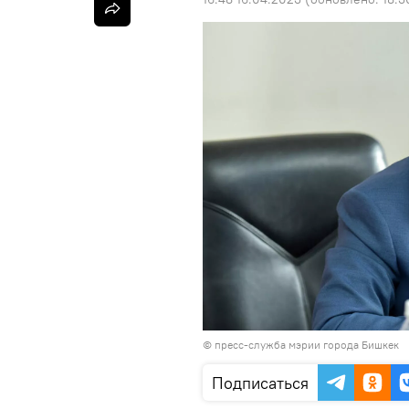
©
пресс-служба мэрии города Бишкек
Подписаться