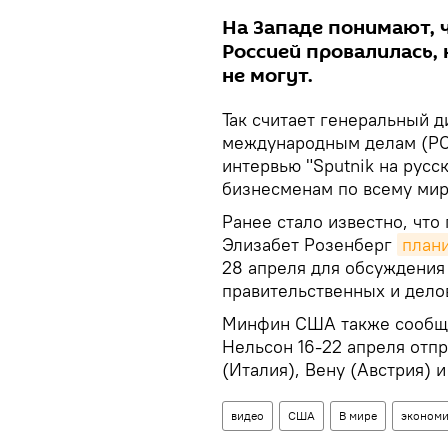
На Западе понимают, 
Россией провалилась, 
не могут.
Так считает генеральный д
международным делам (РС
интервью "Sputnik на рус
бизнесменам по всему миру
Ранее стало известно, чт
Элизабет Розенберг
план
28 апреля для обсуждения
правительственных и дело
Минфин США также сообщал
Нельсон 16-22 апреля отп
(Италия), Вену (Австрия) и
видео
США
В мире
экономи