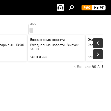
РУС
КЫРГ
13:00
14:00
Ежедневные новости
Жаңылыктар
гарылыш 13:00
Ежедневные новости. Выпуск
Жаңылыктар.
14:00
14:01
15:01
3 мин
3 мин
г. Бишкек
89.3