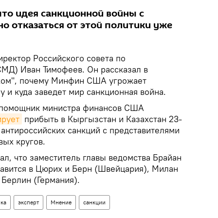
что идея санкционной войны с
но отказаться от этой политики уже
иректор Российского совета по
МД) Иван Тимофеев. Он рассказал в
ском", почему Минфин США угрожает
 и куда заведет мир санкционная война.
о помощник министра финансов США
ирует
прибыть в Кыргызстан и Казахстан 23-
 антироссийских санкций с представителями
вых кругов.
, что заместитель главы ведомства Брайан
равится в Цюрих и Берн (Швейцария), Милан
 Берлин (Германия).
ка
эксперт
Мнение
санкции