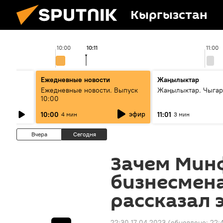
Кыргызстан
10:00
10:11
11:00
Ежедневные новости
Жаңылыктар
лыш
Ежедневные новости. Выпуск
Жаңылыктар. Чыгар
10:00
эфир
10:00
11:01
4 мин
3 мин
Вчера
Сегодня
Зачем Мин
бизнесмена
рассказал 
22:30 17.04.2023
(обновлено:
22: