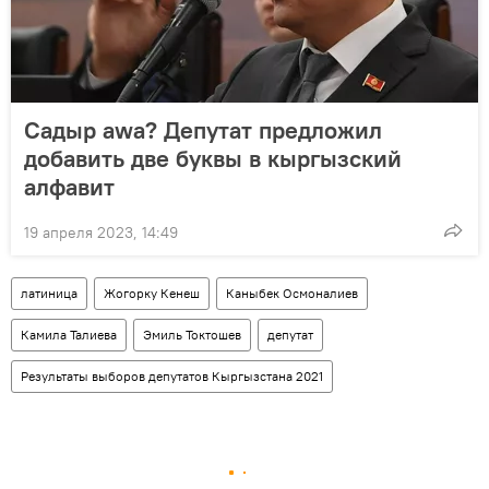
Садыр аwa? Депутат предложил
добавить две буквы в кыргызский
алфавит
19 апреля 2023, 14:49
латиница
Жогорку Кенеш
Каныбек Осмоналиев
Камила Талиева
Эмиль Токтошев
депутат
Результаты выборов депутатов Кыргызстана 2021