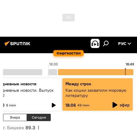
РУС
Кыргызстан
18:00
18:49
едневные новости
Между строк
едневные новости. Выпуск
Как кошки захватили мировую
:00
литературу
эфир
:00
18:06
6 мин
49 мин
Вчера
Сегодня
г. Бишкек
89.3