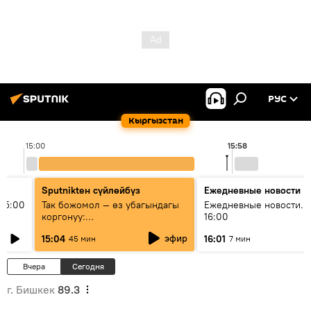
РУС
Кыргызстан
15:00
15:58
Sputnikteн сүйлөйбүз
Ежедневные новости
15:00
Так божомол — өз убагындагы
Ежедневные новости. 
коргонуу:
16:00
гидрометеорологиялык кызмат
эфир
15:04
16:01
45 мин
7 мин
кантип өркүндөтүлүүдө
Вчера
Сегодня
г. Бишкек
89.3