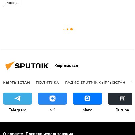
Россия
Кыргызстан
КЫРГЫЗСТАН
ПОЛИТИКА
РАДИО SPUTNIK КЫРГЫЗСТАН
Р
Telegram
VK
Макс
Rutube
О проекте
Правила использования