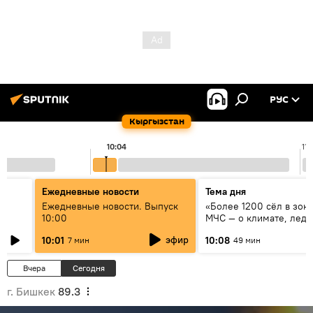
РУС
Кыргызстан
10:04
11:
Ежедневные новости
Тема дня
үн
Ежедневные новости. Выпуск
«Более 1200 сёл в зоне
10:00
МЧС — о климате, ледн
системе оповещения
эфир
10:01
10:08
7 мин
49 мин
населения
Вчера
Сегодня
г. Бишкек
89.3