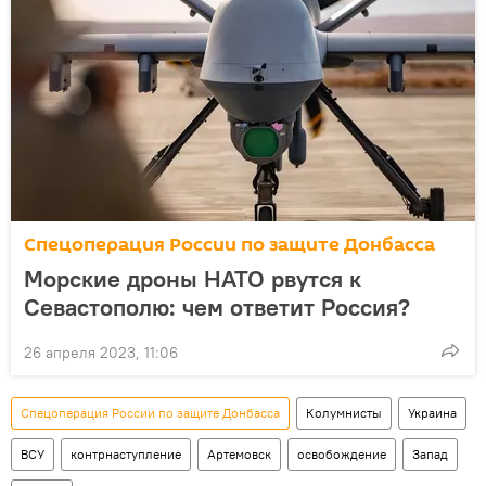
Спецоперация России по защите Донбасса
Морские дроны НАТО рвутся к
Севастополю: чем ответит Россия?
26 апреля 2023, 11:06
Спецоперация России по защите Донбасса
Колумнисты
Украина
ВСУ
контрнаступление
Артемовск
освобождение
Запад