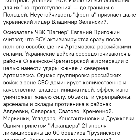
"контрнаступления" ВСУ. Имеются все основания
для их "контротступления" — до границы с
Польшей. Неустойчивость "фронта" признает даже
украинский лидер Владимир Зеленский.
Основатель ЧВК "Вагнер" Евгений Пригожин
считает, что ВСУ активизируются сразу после
полного освобождения Артемовска российскими
силами. Украинские войска сосредоточиваются в
районе Славянско-Краматорской агломерации с
целью нанести удары южнее и севернее
Артемовска. Однако группировка российских
войск в зоне СВО доминирует количественно и
качественно, владеет инициативой, эффективно
уничтожает живую силу, объекты и укрепрайоны,
арсеналы и склады противника в районах
Авдеевки, Северска, Сватово, Кременной,
Марьинки, Угледара, Константиновки и Дружковки.
Одним прилетом "Искандера" 21 апреля
ликвидированы до 60 боевиков "Грузинского
легиона". Запад встревожен деградацией