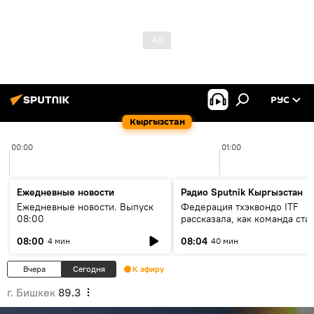
РУС
Кыргызстан
00:00
01:00
Ежедневные новости
Радио Sputnik Кыргызстан
Ежедневные новости. Выпуск
Федерация тхэквондо ITF
08:00
рассказала, как команда ста
жертвой мошенников
08:00
08:04
4 мин
40 мин
Вчера
Сегодня
К эфиру
г. Бишкек
89.3