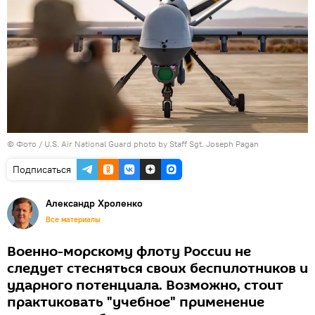
© Фото /
U.S. Air National Guard photo by Staff Sgt. Joseph Pagan
Подписаться
Александр Хроленко
Все материалы
Военно-морскому флоту России не
следует стесняться своих беспилотников и
ударного потенциала. Возможно, стоит
практиковать "учебное" применение