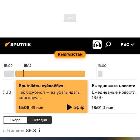
РУС
Кыргызстан
15:00
15:12
16:00
Sputnikteн сүйлөйбүз
Ежедневные новости
15:00
Так божомол — өз убагындагы
Ежедневные новости. 
коргонуу:
16:00
гидрометеорологиялык кызмат
эфир
15:08
16:01
45 мин
3 мин
кантип өркүндөтүлүүдө
Вчера
Сегодня
г. Бишкек
89.3