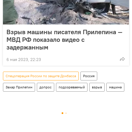
Взрыв машины писателя Прилепина —
МВД РФ показало видео с
задержанным
6 мая 2023, 22:23
Спецоперация России по защите Донбасса
Россия
Захар Прилепин
допрос
подозреваемый
взрыв
машина