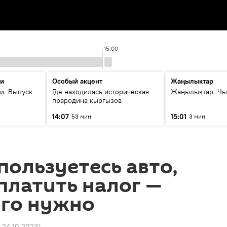
15:00
ти
Особый акцент
Жаңылыктар
и. Выпуск
Где находилась историческая
Жаңылыктар. Чы
прародина кыргызов
14:07
15:01
53 мин
3 мин
 пользуетесь авто,
платить налог —
ого нужно
8 24.10.2023
)