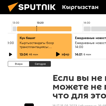
Кыргызстан
13:00
13:20
14:00
Күн башат
Ежедневные новос
ыш 13:00
Кыргызстандагы боор
Ежедневные новост
трансплантациясы:
14:00
жетишкендиктер жана өнүгүү
эфир
13:04
14:01
46 мин
6 мин
келечеги
Вчера
Сегодня
Если вы не
можете не 
что для эт
16:17 15.05.2023
(обновлено:
16:4