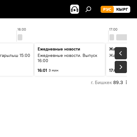
РУС
КЫРГ
16:00
17:00
Ежедневные новости
Жаңылыктар
гарылыш 15:00
Ежедневные новости. Выпуск
Жаңылыктар.
16:00
16:01
17:01
3 мин
3 мин
г. Бишкек
89.3