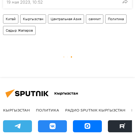
19 мая 2023, 10:52
Китай
Кыргызстан
Центральная Азия
саммит
Политика
Садыр Жапаров
Кыргызстан
КЫРГЫЗСТАН
ПОЛИТИКА
РАДИО SPUTNIK КЫРГЫЗСТАН
Р