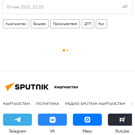
19 мая 2023, 22:25
Кыргызстан
Бишкек
Происшествия
ДТП
бус
Кыргызстан
КЫРГЫЗСТАН
ПОЛИТИКА
РАДИО SPUTNIK КЫРГЫЗСТАН
Р
Telegram
VK
Макс
Rutube