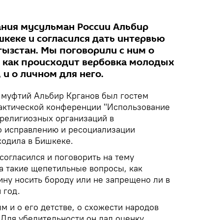
ания мусульман России Альбир
шкеке и согласился дать интервью
гызстан. Мы поговорили с ним о
, как происходит вербовка молодых
и о личном для него.
 муфтий Альбир Крганов был гостем
актической конференции "Использование
религиозных организаций в
о исправлению и ресоциализации
ходила в Бишкеке.
 согласился и поговорить на тему
на такие щепетильные вопросы, как
ину носить бороду или не запрещено ли в
 год.
 и о его детстве, о схожести народов
 Для убедительности он дал оценку