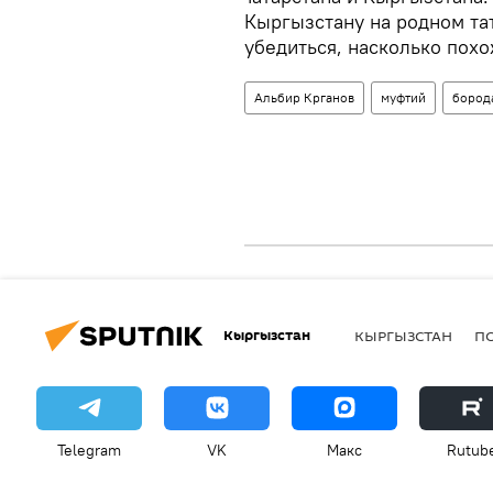
Кыргызстану на родном та
убедиться, насколько похо
Альбир Крганов
муфтий
бород
Кыргызстан
КЫРГЫЗСТАН
П
Telegram
VK
Макс
Rutub