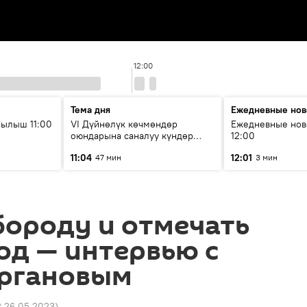
12:00
Тема дня
Ежедневные нов
ылыш 11:00
VI Дүйнөлүк көчмөндөр
Ежедневные нов
оюндарына саналуу күндөр
12:00
калды: даярдык иштери кайсы
11:04
12:01
47 мин
3 мин
этапка жетти?
бороду и отмечать
од — интервью с
ргановым
2 26.05.2023
)