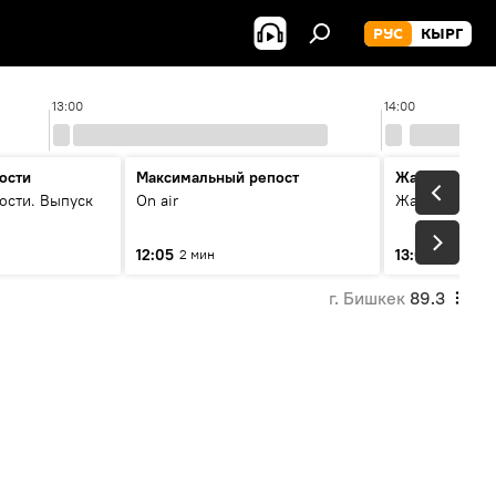
РУС
КЫРГ
13:00
14:00
ости
Максимальный репост
Жаңылыктар
ости. Выпуск
On air
Жаңылыктар.
12:05
13:01
2 мин
3 мин
г. Бишкек
89.3