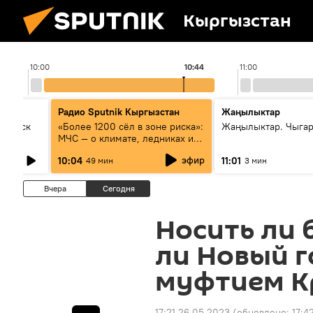
Кыргызстан
10:00
10:44
11:00
Радио Sputnik Кыргызстан
Жаңылыктар
Выпуск
«Более 1200 сёл в зоне риска»:
Жаңылыктар. Чыгар
МЧС — о климате, ледниках и
системе оповещения
эфир
10:04
11:01
49 мин
3 мин
населения
Вчера
Сегодня
Носить ли 
ли Новый г
муфтием К
17:21 26.05.2023
(обновлено:
17:4