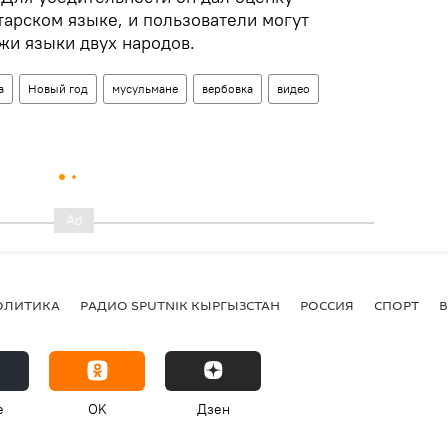
тарском языке, и пользователи могут
жи языки двух народов.
а
Новый год
мусульмане
вербовка
видео
ОЛИТИКА
РАДИО SPUTNIK КЫРГЫЗСТАН
РОССИЯ
СПОРТ
e
OK
Дзен