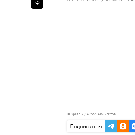
©
Sputnik
/ Акбар Акжигитов
Подписаться