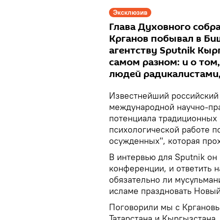
Эксклюзив
Глава Духовного собр
Крганов побывал в Би
агентству Sputnik Кыр
самом разном: и о том
людей радикалистами, 
Известнейший российский
международной научно-пр
потенциала традиционных 
психологической работе п
осужденных", которая про
В интервью для Sputnik он
конференции, и ответить 
обязательно ли мусульман
исламе праздновать Новый
Поговорили мы с Кргановым
Татарстана и Кыргызстана.