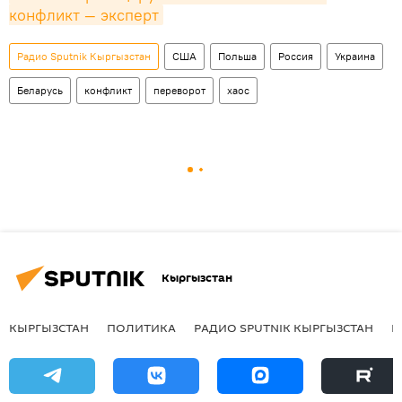
конфликт — эксперт
Радио Sputnik Кыргызстан
США
Польша
Россия
Украина
Беларусь
конфликт
переворот
хаос
Кыргызстан
КЫРГЫЗСТАН
ПОЛИТИКА
РАДИО SPUTNIK КЫРГЫЗСТАН
Р