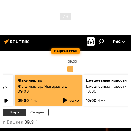
РУС
Кыргызстан
09:00
Жаңылыктар
Ежедневные новости
овую
Жаңылыктар. Чыгарылыш
Ежедневные новости. 
09:00
10:00
эфир
09:00
10:00
4 мин
4 мин
Вчера
Сегодня
г. Бишкек
89.3