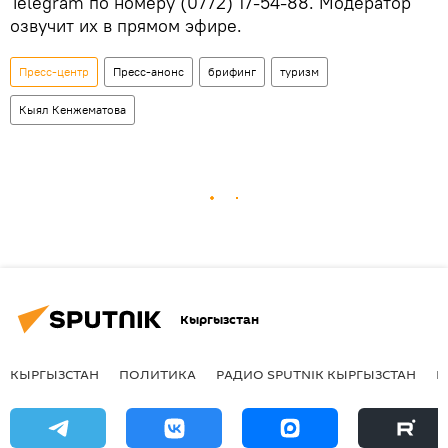
Telegram по номеру (0772) 17-54-88. Модератор
озвучит их в прямом эфире.
Пресс-центр
Пресс-анонс
брифинг
туризм
Кыял Кенжематова
Кыргызстан
КЫРГЫЗСТАН
ПОЛИТИКА
РАДИО SPUTNIK КЫРГЫЗСТАН
Р