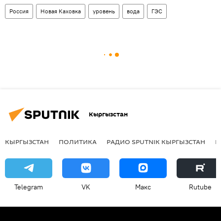
Россия
Новая Каховка
уровень
вода
ГЭС
Кыргызстан
КЫРГЫЗСТАН
ПОЛИТИКА
РАДИО SPUTNIK КЫРГЫЗСТАН
Р
Telegram
VK
Макс
Rutube