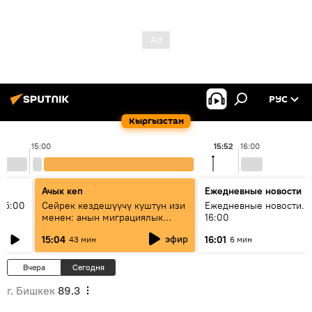
РУС
Кыргызстан
15:00
15:52
16:00
Ачык кеп
Ежедневные новости
15:00
Сейрек кездешүүчү куштун изи
Ежедневные новости. 
менен: анын миграциялык
16:00
жолу эмнеден кабар берет?
эфир
15:04
16:01
43 мин
6 мин
Вчера
Сегодня
г. Бишкек
89.3