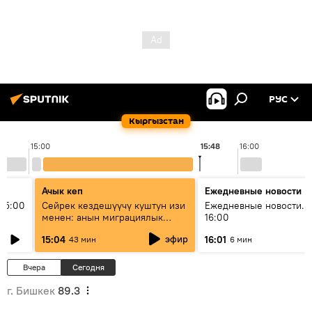
РУС
Кыргызстан
15:00
15:48
16:00
Ачык кеп
Ежедневные новости
15:00
Сейрек кездешүүчү куштун изи
Ежедневные новости. 
менен: анын миграциялык
16:00
жолу эмнеден кабар берет?
эфир
15:04
16:01
43 мин
6 мин
Вчера
Сегодня
г. Бишкек
89.3