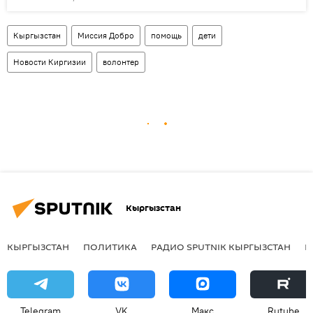
Кыргызстан
Миссия Добро
помощь
дети
Новости Киргизии
волонтер
Кыргызстан
КЫРГЫЗСТАН
ПОЛИТИКА
РАДИО SPUTNIK КЫРГЫЗСТАН
Р
Telegram
VK
Макс
Rutube