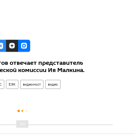
ов отвечает представитель
еской комиссии Ия Малкина.
С
ЕЭК
видеомост
видео