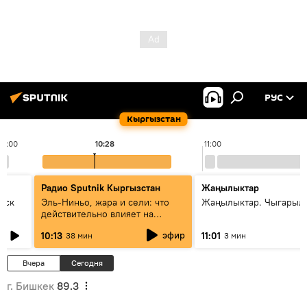
РУС
Кыргызстан
10:00
10:28
11:00
Радио Sputnik Кыргызстан
Жаңылыктар
уск
Эль-Ниньо, жара и сели: что
Жаңылыктар. Чыгарылы
действительно влияет на
погоду в Кыргызстане
эфир
10:13
11:01
38 мин
3 мин
Вчера
Сегодня
г. Бишкек
89.3