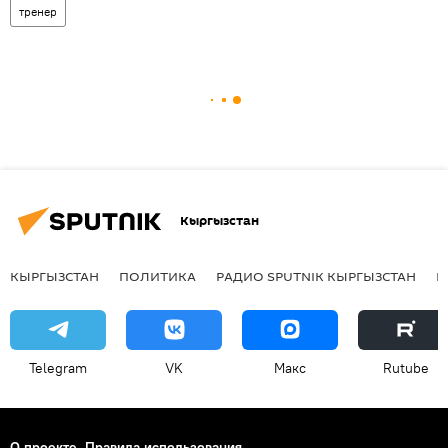
тренер
Кыргызстан
КЫРГЫЗСТАН
ПОЛИТИКА
РАДИО SPUTNIK КЫРГЫЗСТАН
Р
Telegram
VK
Макс
Rutube
О проекте
Правила использования