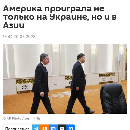
Америка проиграла не
только на Украине, но и в
Азии
13:44 20.06.2023
©
AP Photo
/ Leah Millis
Подписаться