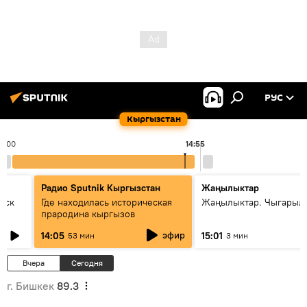
РУС
Кыргызстан
14:00
14:55
Радио Sputnik Кыргызстан
Жаңылыктар
уск
Где находилась историческая
Жаңылыктар. Чыгарыл
прародина кыргызов
эфир
14:05
15:01
53 мин
3 мин
Вчера
Сегодня
г. Бишкек
89.3