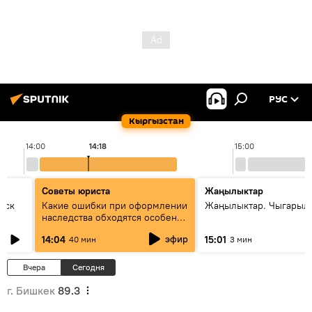
РУС
Кыргызстан
14:00
14:18
15:00
Советы юриста
Жаңылыктар
уск
Какие ошибки при оформлении
Жаңылыктар. Чыгарыл
наследства обходятся особенно
дорого - советы юриста
эфир
14:04
15:01
40 мин
3 мин
Вчера
Сегодня
г. Бишкек
89.3